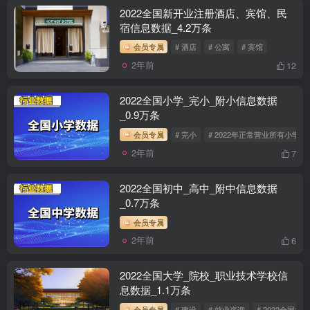
2022全国新开业注册酒店、宾馆、民
宿信息数据_4.2万条
会员专属
# 酒店
# 公寓
# 宾馆
2年前
12
2022全国小学_完小_附小信息数据
_0.9万条
会员专属
# 完小
# 2022年正常营业所有小学
2年前
7
2022全国初中_高中_附中信息数据
_0.7万条
会员专属
2年前
6
2022全国大学_院校_职业技术学校信
息数据_1.1万条
会员专属
# 建设
# 就业咨询
# 2022全国大