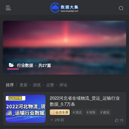
行业数据
共27篇
排序
更新
浏览
点赞
评论
2022河北省全域物流_货运_运输行业
数据_0.7万条
会员专属
# 酒店
# 销售
# 建设
2年前
15