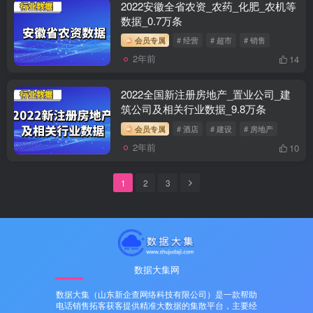
2022安徽全省农资_农药_化肥_农机等
数据_0.7万条
会员专属
# 经营
# 超市
# 销售
2年前
14
2022全国新注册房地产_置业公司_建
筑公司及相关行业数据_9.8万条
会员专属
# 酒店
# 建设
# 房地产
2年前
10
1
2
3
数据大集网
数据大集（山东新企查网络科技有限公司）是一款帮助
电话销售拓客获客提供精准大数据的集散平台，主要经