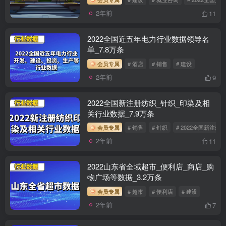
2年前
11
2022全国近五年电力行业数据领导名
单_7.8万条
会员专属
# 酒店
# 销售
# 建设
2年前
9
2022全国新注册纺织_针织_印染及相
关行业数据_7.9万条
会员专属
# 销售
# 针织
# 2022全国新注
2年前
11
2022山东省全域超市_便利店_商店_购
物广场等数据_3.2万条
会员专属
# 超市
# 便利店
# 建设
2年前
7