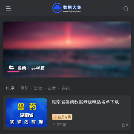
兽药
共48篇
排序
更新
浏览
点赞
评论
湖南省兽药数据老板电话名单下载
会员专属
2年前
6