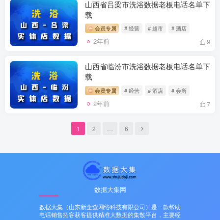
山西省吕梁市洗浴数据老板电话名单下
载
会员专属
# 经营
# 超市
# 酒店
2年前
9
山西省临汾市洗浴数据老板电话名单下
载
会员专属
# 经营
# 酒店
# 会所
2年前
7
1
2
…
6
数据大集网
数据大集（山东新企查网络科技有限公司）是一款帮助
电话销售拓客获客提供精准大数据的集散平台，主要经