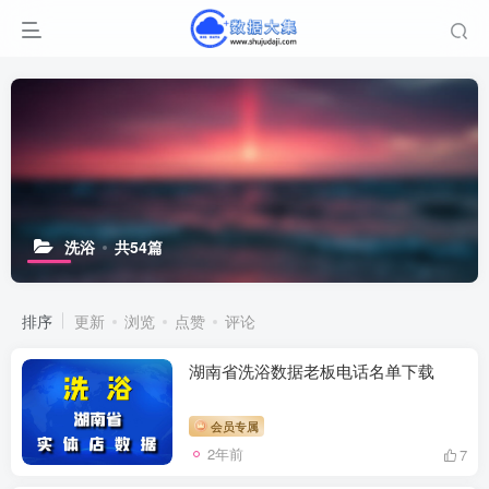
洗浴
共54篇
排序
更新
浏览
点赞
评论
湖南省洗浴数据老板电话名单下载
会员专属
2年前
7