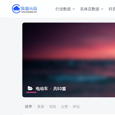
行业数据
实体店数据
抖
电动车
共53篇
排序
更新
浏览
点赞
评论