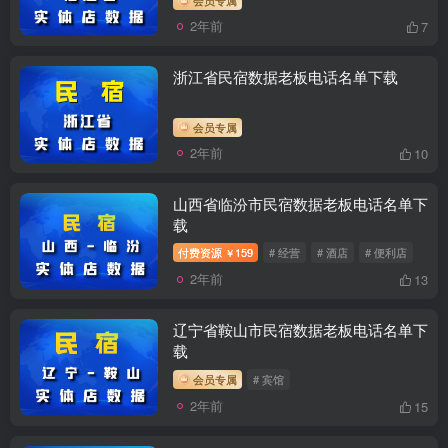
2年前
7
浙江省民宿数据老板电话名单下载
会员专属
2年前
10
山西省临汾市民宿数据老板电话名单下
载
付费资源
159
# 经营
# 酒店
# 便利店
￥
2年前
13
辽宁省鞍山市民宿数据老板电话名单下
载
会员专属
# 宾馆
2年前
15