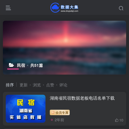
民宿
共51篇
排序
更新
浏览
点赞
评论
湖南省民宿数据老板电话名单下载
会员专属
2年前
10