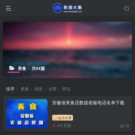
美食
共54篇
排序
更新
浏览
点赞
评论
安徽省美食店数据老板电话名单下载
会员专属
4个月前
10