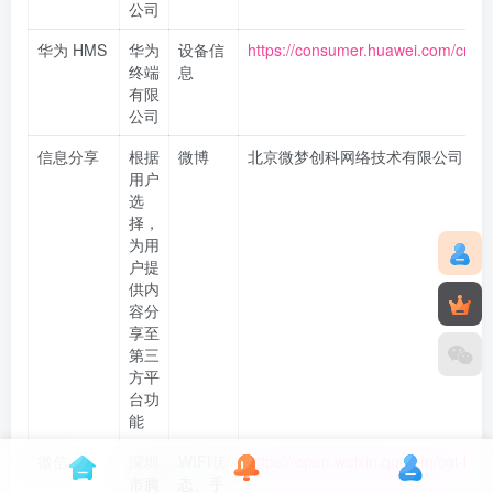
公司
华为 HMS
华为
设备信
https://consumer.huawei.com/cn/pri
终端
息
有限
公司
信息分享
根据
微博
北京微梦创科网络技术有限公司
用户
选
择，
为用
户提
供内
容分
享至
第三
方平
台功
能
微信
深圳
WIFI状
https://open.weixin.qq.com/cgi-bi
市腾
态、手