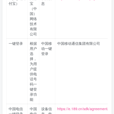
付宝）
宝
息
（中
国）
网络
技术
有限
公司
一键登录
根据
中国移
中国移动通信集团有限公司
用户
动一键
选
登录
择，
为用
户提
供电
话号
码一
键登
录功
能
中国电信
中国
设备信
https://e.189.cn/sdk/agreement/det
一键登录
电信
息、电