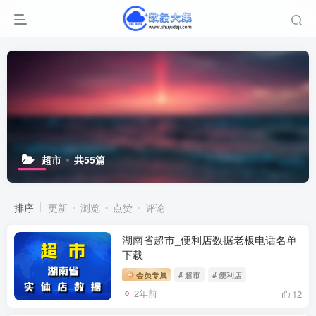
超市
共55篇
排序
更新
浏览
点赞
评论
湖南省超市_便利店数据老板电话名单
下载
会员专属
# 超市
# 便利店
2年前
12