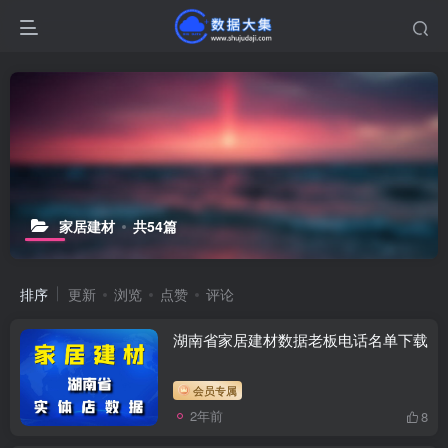
家居建材
共54篇
排序
更新
浏览
点赞
评论
湖南省家居建材数据老板电话名单下载
会员专属
2年前
8