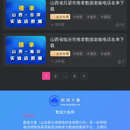
山西省吕梁市推拿数据老板电话名单下
载
会员专属
# 经营
# 超市
# 酒店
2年前
12
山西省临汾市推拿数据老板电话名单下
载
会员专属
# 经营
# 酒店
# 会所
2年前
7
1
2
…
6
数据大集网
数据大集（山东新企查网络科技有限公司）是一款帮助
电话销售拓客获客提供精准大数据的集散平台，主要经