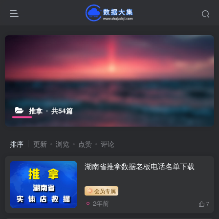
推拿
共54篇
排序
更新
浏览
点赞
评论
湖南省推拿数据老板电话名单下载
会员专属
2年前
7