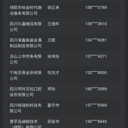
绵阳市铂金时代物
胡正来
158****0789
业服务有限公司
四川久鑫物流有限
王德年
139****3616
公司
四川省鑫振扬金属
王舵
134****6081
制品制造有限公司
凉山上华劳务有限
涂坤东
137****4371
公司
宁南至善诊所有限
邹洪才
132****8000
公司
四川邓玲宝轮口腔
邓玲
180****3089
诊所有限公司
四川锦瑞恒科技有
廖升华
137****9369
限公司
赛孚迅储能技术
苏振华
136****6645
（德阳）有限公司