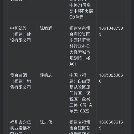
中路71号皇
岛中环F夹层
Q8单元
中柯筑景
陈毓辉
福建省泉州
1861048739
（福建）建
台商投资区
3
设有限公司
东园镇群青
村行政办公
大楼旁城市
规划馆一楼
A01
贵台酱酒
薛德志
中国（福
1865925386
（福建）销
建）自由贸
6
售有限公司
易试验区厦
门片区（保
税区）象兴
三路16号1A
单元108室
福州鑫众亿
陈志伟
福建省福州
1360603616
实业发展有
市台江区鳌
9
限公司
峰街道曙光