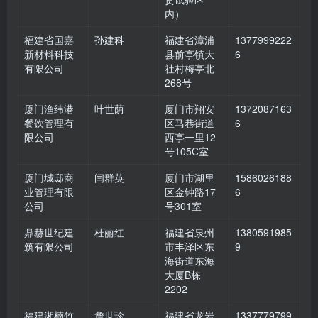
内）
福建省国嘉
孙建科
福建省漳浦
1377999222
新材料科技
县前亭镇大
6
有限公司
社村梅亭北
268号
厦门渔纬港
叶世荫
厦门市翔安
1372087163
餐饮管理有
区马巷街道
6
限公司
西亭一里12
号105C室
厦门城邸商
闫群英
厦门市湖里
1586026188
业管理有限
区金钟路17
6
公司
号301室
鼎赫世纪建
杜丽红
福建省泉州
1380591985
筑有限公司
市丰泽区东
9
海街道东海
大厦B栋
2202
福建湘楠竹
詹世珍
福建省龙岩
1337779799