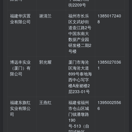
街2209号
福建华滨置
谢清兰
福州市长乐
1385017240
业有限公司
区文武砂街
8
道壶江路2号
中国东南大
数据产业园
研发楼二期2
号楼
博远丰实业
郭光耀
厦门市海沧
1385027036
（厦门）有
区海沧大道
1
限公司
899号泰地海
西中心写字
楼A座裙楼2
层233-01号
福建东旗红
王燕红
福建省福州
1395002556
实业有限公
市仓山区城
6
司
门镇潘墩路
190
号-513（自
贸试验区