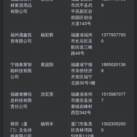
材家居用品
市武平县武
9
有限公司
平高新区岩
前园区创业
大道143号
福州晟鑫投
杨彩辉
福建省福州
1377937793
资有限公司
市长乐区吴
0
航街道三峰
路49号
宁德泰莱智
黄超阳
福建省宁德
1885020136
能科技有限
市东侨经济
8
公司
开发区福宁
北路30号1幢
福建泰狮信
洪宏英
福建省泉州
1515987077
息科技有限
市惠安县涂
7
责任公司
寨镇岩峰村
西型342号
驿田（厦
杨明丰
厦门市集美
1302305200
门）文化传
区杏林湾路
0
媒有限公司
528号112单