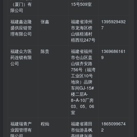
（厦门）有
15号509室
限公司
福建鑫达隆
张鑫
福建省漳州
1395929492
盛供应链管
市龙海区榜
7
理有限公司
山镇梧浦村
梧西坑247号
福建众方医
陈贵
福建省福州
1369686161
药连锁有限
市仓山区盖
9
公司
山镇齐安路
756号（福湾
工业区10号
地块）品牌
车间GJ-15#
楼二层A-
8~A-10厂房
03、05、06
室
福建瑞青产
程灿
福建省莆田
1865099674
业园管理有
市仙游县枫
2
限公司
亭镇建兴南