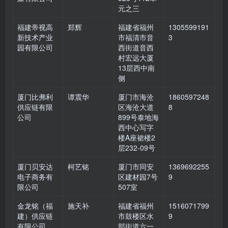
元之三
福建帝视高
郑辉
福建省福州
1305599191
新技术产业
市福清市音
3
园有限公司
西街道音西
村宏远大厦
13层西中南
侧
厦门比弗利
谭震华
厦门市海沧
1860597248
供应链有限
区海沧大道
8
公司
899号泰地海
西中心写字
楼A座裙楼2
层232-09号
厦门贝安达
柯艺铭
厦门市同安
1369692255
电子商务有
区建材园7号
9
限公司
507室
金龙铭（福
施天补
福建省福州
1516071799
建）供应链
市鼓楼区水
9
有限公司
部街道六一