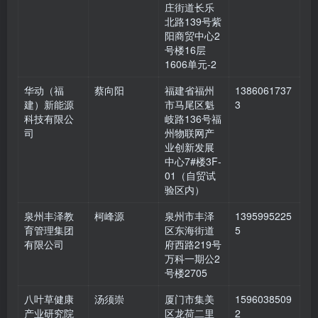
庄街道长乐
北路139号紫
阳商贸中心2
号楼16层
1606单元-2
华动（福
蔡向阳
福建省福州
1386061737
建）新能源
市马尾区魁
3
科技有限公
岐路136号福
司
州物联网产
业创新发展
中心7#楼3F-
01（自贸试
验区内）
泉州丰泽教
柯峰源
泉州市丰泽
1395995225
育管理集团
区东海街道
5
有限公司
府西路219号
万科一期公2
号楼2705
八叶草健康
汤须崇
厦门市集美
1596038509
产业研究院
区龙荷二里
2