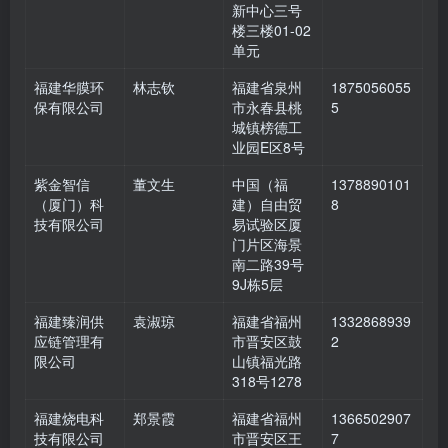
新中心三号
楼三楼01-02
单元
福建华膜环
林志钦
福建省泉州
1875056055
保有限公司
市永春县桃
5
城镇榜德工
业园E区8号
紫金智信
董文生
中国（福
1378890101
（厦门）科
建）自由贸
8
技有限公司
易试验区厦
门片区海景
南二路39号
9J栋5层
福建臻润供
袁淑琼
福建省福州
1332868939
应链管理有
市晋安区鼓
2
限公司
山镇福光路
318号1278
福建烧电科
郑景霞
福建省福州
1366502907
技有限公司
市晋安区王
7