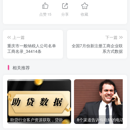
点赞
15
分享
收藏
上一篇
下一篇
重庆市一般纳税人公司名单
全国7月份新注册工商企业联
工商名录_34414条
系方式数据
相关推荐
助贷行业客户资源获取，贷款行业客户数据？精准数据定制[人工定制]
8个渠道告诉你电销