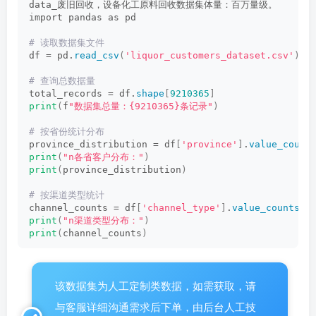
data_废旧回收，设备化工原料回收数据集体量：百万量级。
import pandas as pd
# 读取数据集文件
df = pd.
read_csv
(
'liquor_customers_dataset.csv'
)
# 查询总数据量
total_records = df.
shape
[
9210365
]
print
(
f
"数据集总量：{9210365}条记录"
)
# 按省份统计分布
province_distribution = df
[
'province'
]
.
value_count
print
(
"n各省客户分布："
)
print
(
province_distribution
)
# 按渠道类型统计
channel_counts = df
[
'channel_type'
]
.
value_counts
()
print
(
"n渠道类型分布："
)
print
(
channel_counts
)
该数据集为人工定制类数据，如需获取，请
与客服详细沟通需求后下单，由后台人工技